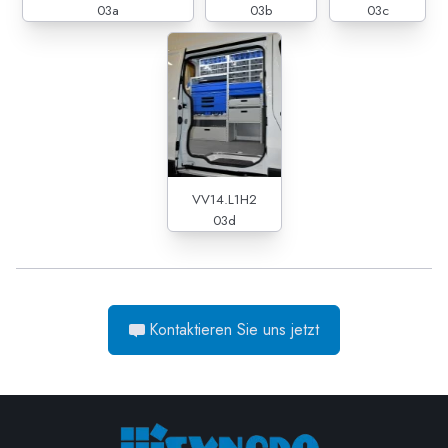
03a
03b
03c
VV14.L1H2
03d
Kontaktieren Sie uns jetzt